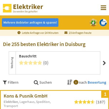
Mehrere Anbieter anfragen & sparen!
Mehrere Anbieter anfragen & sparen!
Letzte Anfrage vor
2
4
Minuten
23 Anfragen heute
Die 255 besten Elektriker in Duisburg
Bauschritt
El
Werbung
(0)
Filtern
Suchen
nach
Bewertung
1
Kons & Pusnik GmbH
(187)
Elektriker
Lagerhaus
Spedition
Transport