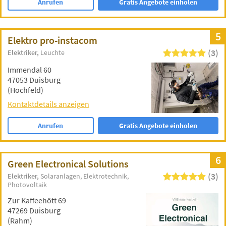
Anrufen
Gratis Angebote einholen
5
Elektro pro-instacom
(3)
Elektriker
Leuchte
Immendal 60
47053 Duisburg
(Hochfeld)
Kontaktdetails anzeigen
Anrufen
Gratis Angebote einholen
6
Green Electronical Solutions
(3)
Elektriker
Solaranlagen
Elektrotechnik
Photovoltaik
Zur Kaffeehött 69
47269 Duisburg
(Rahm)