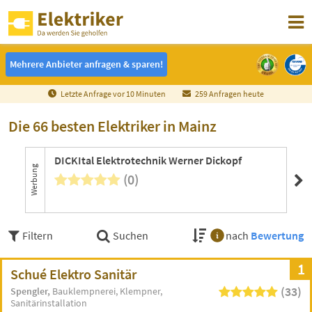
Mehrere Anbieter anfragen & sparen!
Mehrere Anbieter anfragen & sparen!
Letzte Anfrage vor
1
0
Minuten
259 Anfragen heute
Die 66 besten Elektriker in Mainz
DICKItal Elektrotechnik Werner Dickopf
B&
Werbung
(0)
Filtern
Suchen
nach
Bewertung
1
Schué Elektro Sanitär
(33)
Spengler
Bauklempnerei
Klempner
Sanitärinstallation