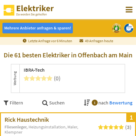
Mehrere Anbieter anfragen & sparen!
Mehrere Anbieter anfragen & sparen!
Letzte Anfrage vor
6
Minuten
49 Anfragen heute
Die 61 besten Elektriker in Offenbach am Main
IBRA-Tech
Werbung
(0)
Filtern
Suchen
nach
Bewertung
1
Rick Haustechnik
(3)
Fliesenleger
Heizungsinstallation
Maler
Klempner