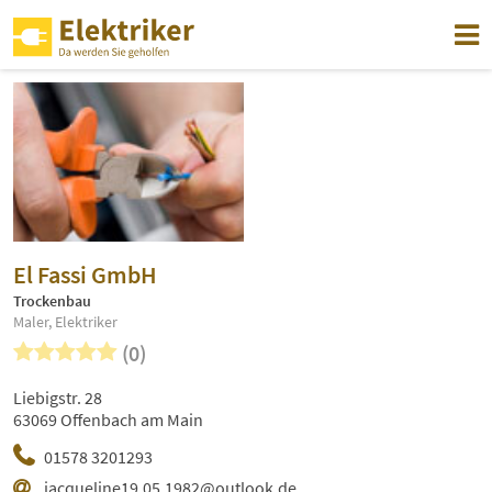
El Fassi GmbH
Trockenbau
Maler, Elektriker
(0)
Liebigstr. 28
63069 Offenbach am Main
01578 3201293
jacqueline19.05.1982@outlook.de